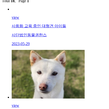
Total
18
, Page
1
view
사회화 교육 중인 대형견 아이들
사단법인동물권한스
2023-05-29
view